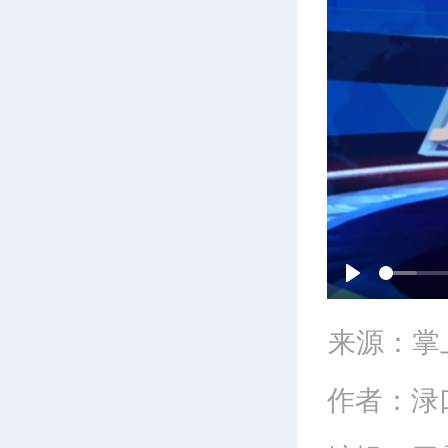
P
来源：掌
l
作者：渌
a