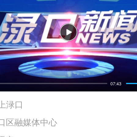
P
l
07:43
a
上渌口
y
口区融媒体中心