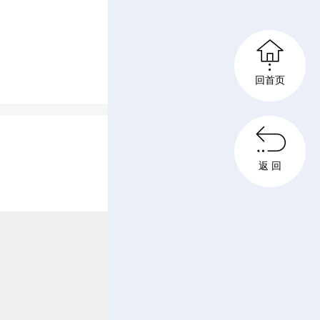

回首页

上午9：
返 回
区政府院