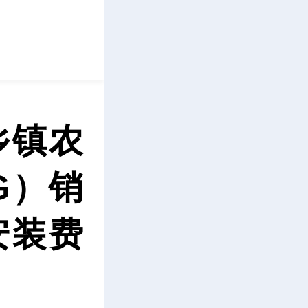
立即下载
乡镇农
G）销
安装费