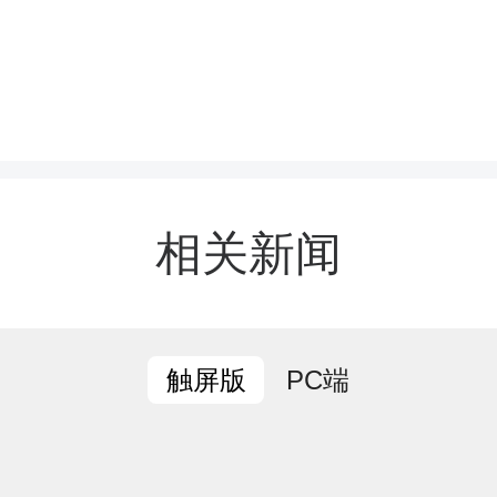
证人名单公告如下：
、听证会召开时间
025年10月15日（星期三）
相关新闻
PC端
触屏版
、听证会地点
口区老政协三楼会议室（